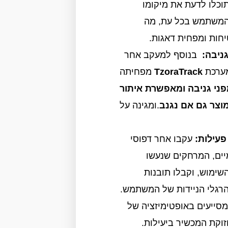
וכלו לדעת את מיקומו
המשתמש בכל עת, מה
חות ומפחית דאגות.
גניבה:
בנוסף למעקב אחר
ערכת
TzoraTrack
מפחיתה
ני גניבה ומאפשרת איתור
וצר גם אם נגנב
.ומגינה על
עילות:
עקבו אחר דפוסי
יים, המרחקים שנעשו
השימוש, וקבלו תובנות
רגלי הניידות של המשתמש.
מסייעים באופטימיזציה של
וקת המכשיר ביעילות.