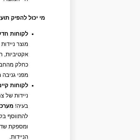
מי יכול להפיק תוע
לקוחות חדש
מוצר ניידות
אקטיביות, ת
כחלק מהחביל
מפני גניבה
לקוחות קיימ
ניידות של צ
בעיה!
מערכת aTrack
להתווסף בקל
ומספקת שדרו
הניידות.