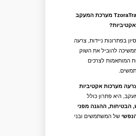
מדוע לבחור ב- TzoraTrack מערכת המעקב
אקטיביות?
שנות ניסיון בפתרונות ניידות, צרעה
משיכה להוביל את השוק
ות המותאמות לצרכים
משים.
עקב, היא פתרון כולל
 הבטיחות, ההגנה מפני
נפשי
של המשתמשים ובני