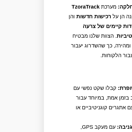
לקה:
מערכת
TzoraTrack
ה הן על
רכישות חדשות
והן
ידות קיימים של צרעה
יביות
. הצוות שלנו מבטיח
מהירה, כך שהשדרוג יעבור
ור הלקוחות.
פרת:
קבלו שקט נפשי עם
 בזמן אמת, במיוחד עבור
אתגרים קוגניטיביים או
ניבה:
עם מעקב GPS,