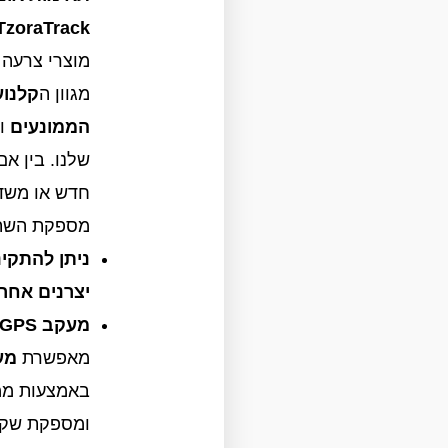
TzoraTrack
מוצרי צרעה 
מגוון ה
קלנוע
הממונעים
ו
שלנו. בין אם
חדש או משדר
מספקת השתל
ניתן להתקינ
יצרנים אחרי
מעקב GPS בזמן אמת:
מאפשרת
מע
באמצעות ממ
ומספקת שקט