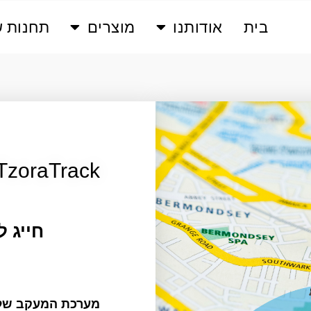
בית
אודותנו
מוצרים
תחנות ש
TzoraTrack
חייג 
מערכת המעקב של TZORA